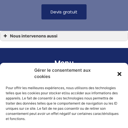
Devis gratuit
Nous intervenons aussi
Mécanique bateau
Mécanique bateau arradon
Mécanique bateau arzon
Mécanique bateau baden
Mécanique bateau la trinité-sur-mer
Menu
Mécanique bateau locmariaquer
Mécanique bateau lorient
Gérer le consentement aux
Mécanique bateau port-blanc
Accueil
cookies
Mécanique bateau port-louis
Mécanique bateau quiberon
Mécanique bateau sarzeau
À propos
Pour offrir les meilleures expériences, nous utilisons des technologies
Mécanique bateau séné
telles que les cookies pour stocker et/ou accéder aux informations des
Mécanique bateau vannes
appareils. Le fait de consentir à ces technologies nous permettra de
Prestations
traiter des données telles que le comportement de navigation ou les ID
uniques sur ce site. Le fait de ne pas consentir ou de retirer son
Contact
consentement peut avoir un effet négatif sur certaines caractéristiques
et fonctions.